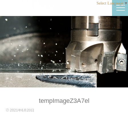
Select Language
▼
tempImageZ3A7el
2021年6月20日