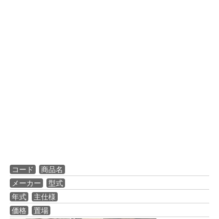
コード
商品名
メーカー
型式
年式
主仕様
価格
置場