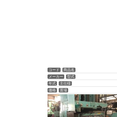
コード
商品名
メーカー
型式
年式
主仕様
価格
置場