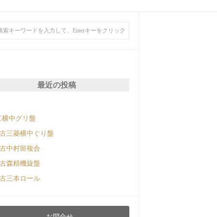
最近の投稿
C横中グリ盤
古三菱横中ぐり盤
古中村留複合
古森精機旋盤
古三本ロール
お問合せ