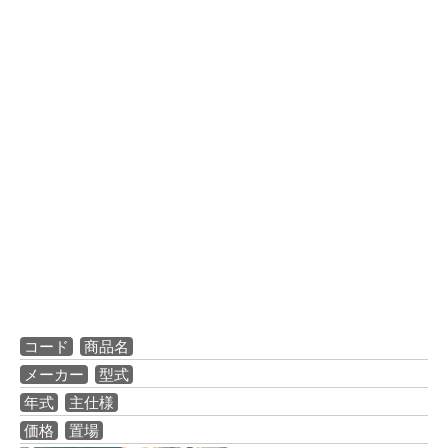
コード
商品名
メーカー
型式
年式
主仕様
価格
置場