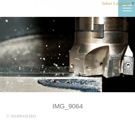
Select Language
▼
IMG_9064
2018年4月16日