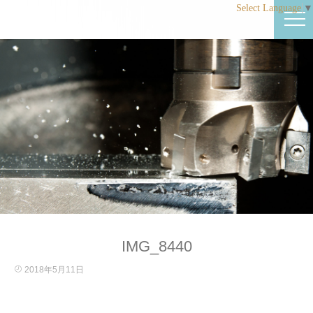
Select Language
▼
IMG_8440
2018年5月11日