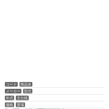
コード
商品名
メーカー
型式
年式
主仕様
価格
置場