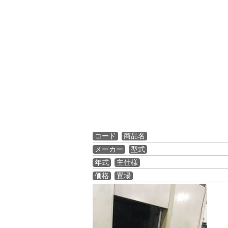
コード
商品名
メーカー
型式
年式
主仕様
価格
置場