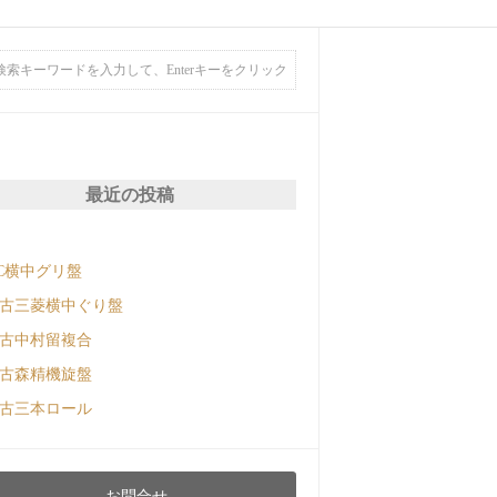
最近の投稿
C横中グリ盤
古三菱横中ぐり盤
古中村留複合
古森精機旋盤
古三本ロール
お問合せ