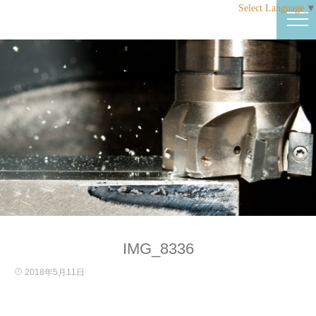
Select Language
▼
IMG_8336
2018年5月11日