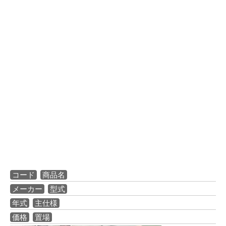
コード
商品名
メーカー
型式
年式
主仕様
価格
置場