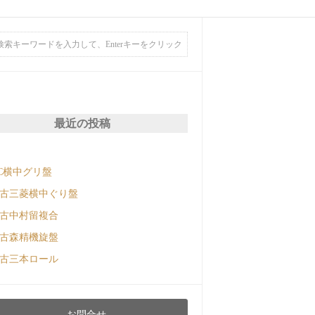
最近の投稿
C横中グリ盤
古三菱横中ぐり盤
古中村留複合
古森精機旋盤
古三本ロール
お問合せ