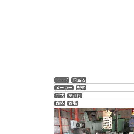
コード
商品名
メーカー
型式
年式
主仕様
価格
置場