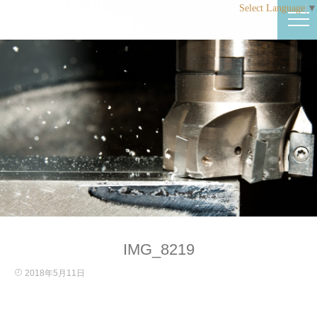
Select Language
▼
IMG_8219
2018年5月11日