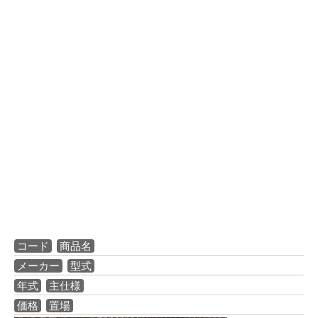
コード
商品名
メーカー
型式
年式
主仕様
価格
置場