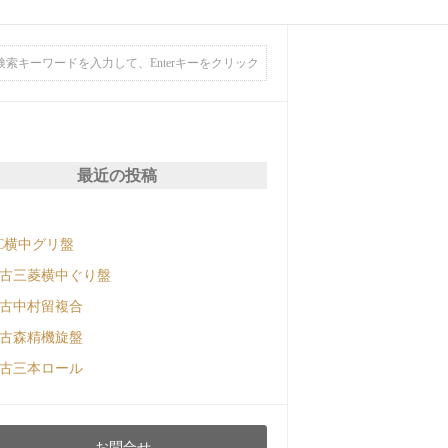
最近の投稿
C横中グリ盤
古三菱横中ぐり盤
古中村留複合
古森精機旋盤
古三本ロール
お問合せ