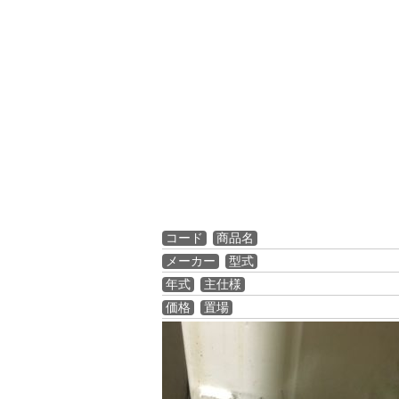
コード
商品名
メーカー
型式
年式
主仕様
価格
置場