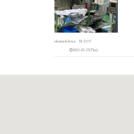
okuma＆howa M-511V
2021-02-25(Thu)