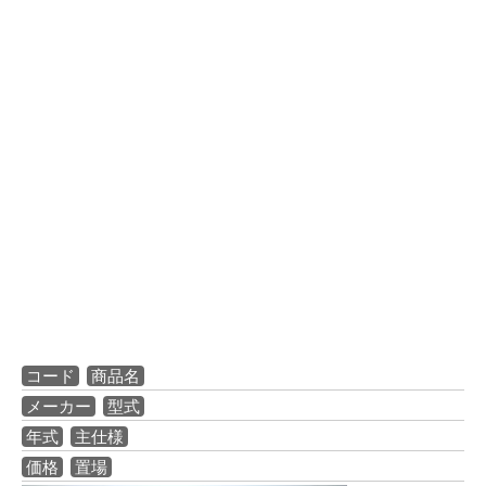
コード
商品名
メーカー
型式
年式
主仕様
価格
置場