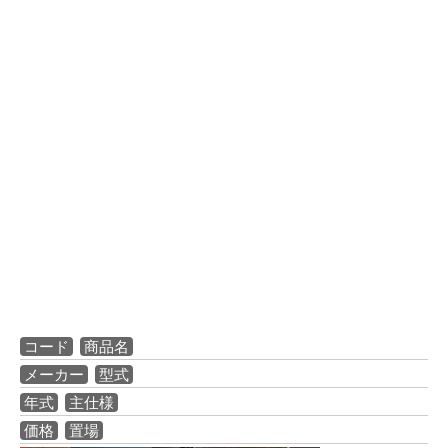
コード
商品名
メーカー
型式
年式
主仕様
価格
置場