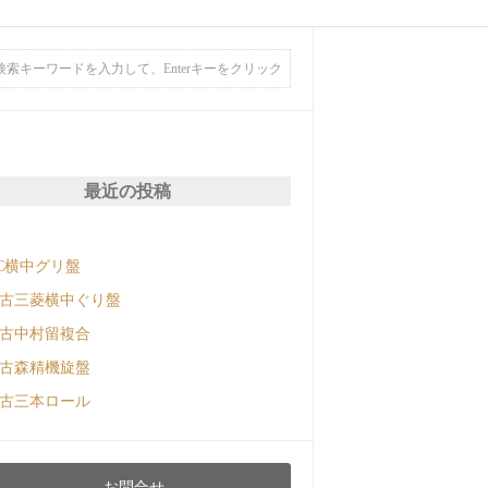
最近の投稿
C横中グリ盤
古三菱横中ぐり盤
古中村留複合
古森精機旋盤
古三本ロール
お問合せ