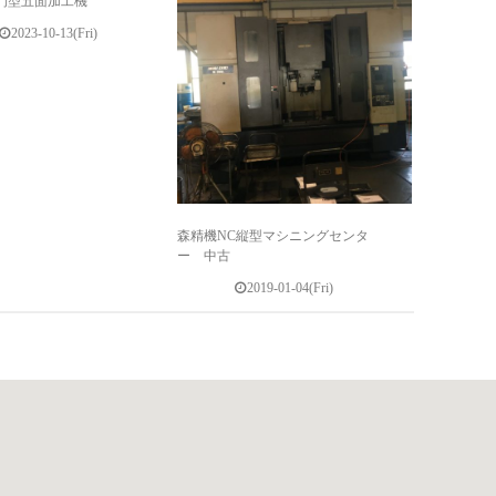
門型五面加工機
2023-10-13(Fri)
森精機NC縦型マシニングセンタ
ー 中古
2019-01-04(Fri)