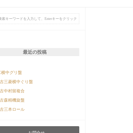
最近の投稿
C横中グリ盤
古三菱横中ぐり盤
古中村留複合
古森精機旋盤
古三本ロール
お問合せ