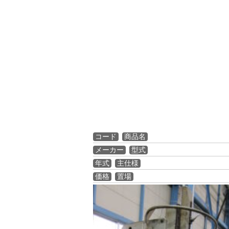
コード
商品名
メーカー
型式
年式
主仕様
価格
置場