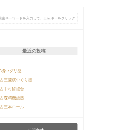
最近の投稿
C横中グリ盤
古三菱横中ぐり盤
古中村留複合
古森精機旋盤
古三本ロール
お問合せ