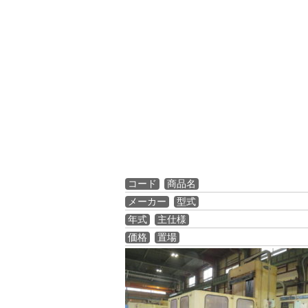
コード
商品名
メーカー
型式
年式
主仕様
価格
置場