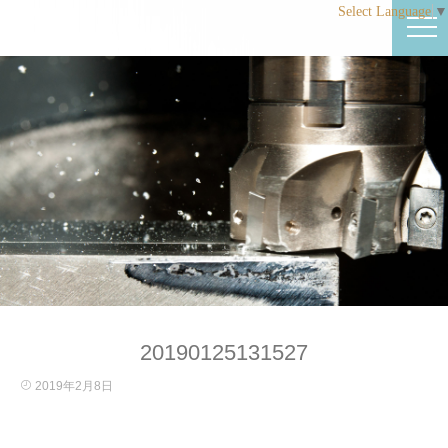
Select Language
▼
20190125131527
2019年2月8日