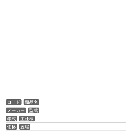
コード
商品名
メーカー
型式
年式
主仕様
価格
置場