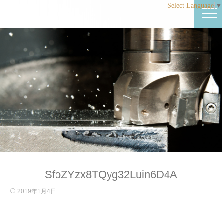
Select Language
▼
SfoZYzx8TQyg32Luin6D4A
2019年1月4日