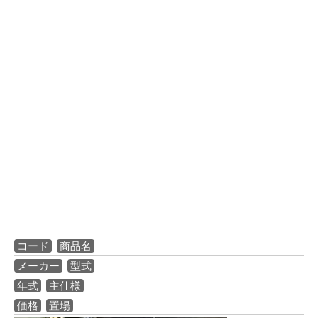
コード
商品名
メーカー
型式
年式
主仕様
価格
置場