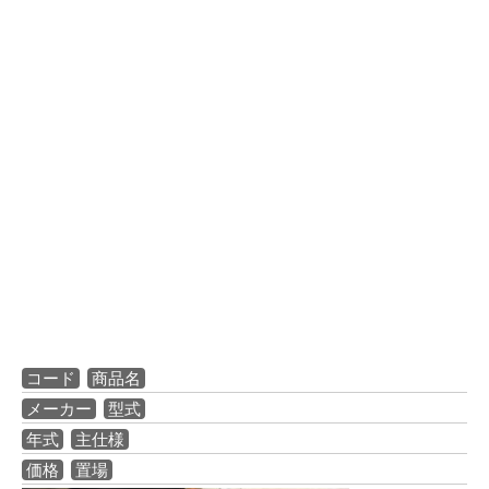
コード
商品名
メーカー
型式
年式
主仕様
価格
置場