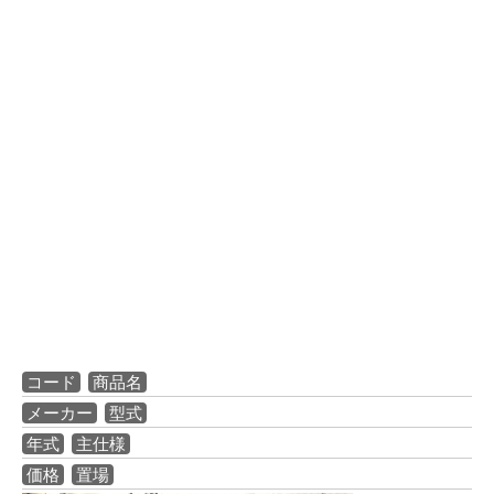
コード
商品名
メーカー
型式
年式
主仕様
価格
置場