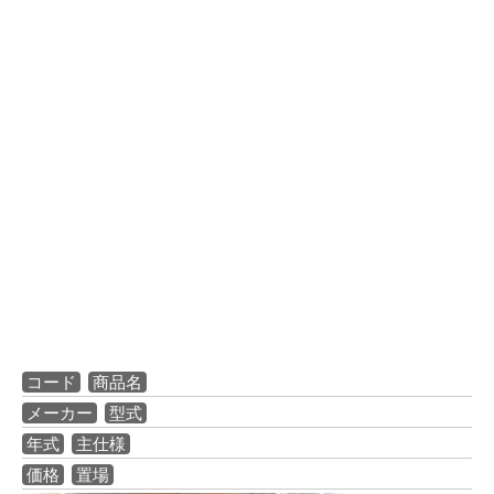
コード
商品名
メーカー
型式
年式
主仕様
価格
置場