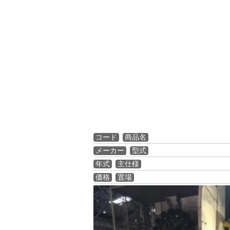
コード
商品名
メーカー
型式
年式
主仕様
価格
置場