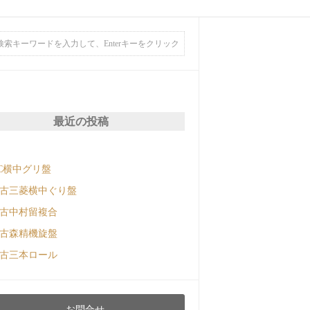
最近の投稿
C横中グリ盤
古三菱横中ぐり盤
古中村留複合
古森精機旋盤
古三本ロール
お問合せ