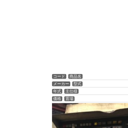
コード
商品名
メーカー
型式
年式
主仕様
価格
置場