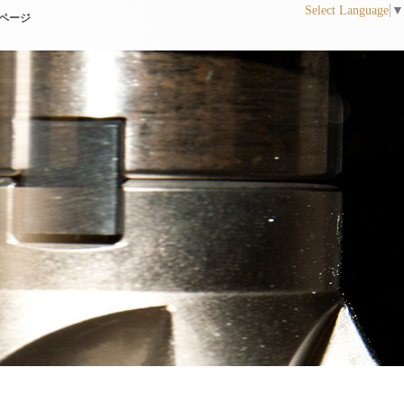
Select Language
▼
ページ