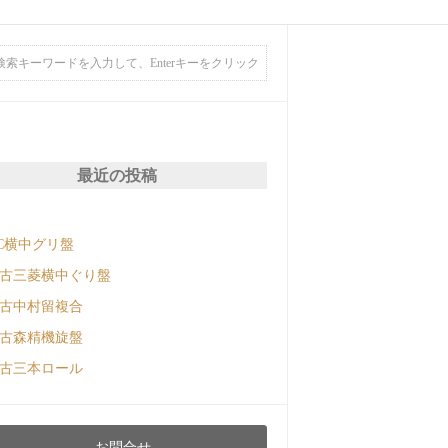
最近の投稿
C横中グリ盤
古三菱横中ぐり盤
古中村留複合
古森精機旋盤
古三本ロール
お問合せ