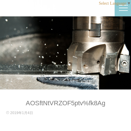
Select Language
▼
AOSftNtVRZOF5ptv%fk8Ag
2019年1月4日