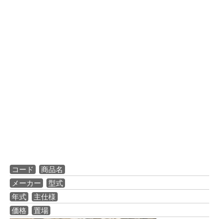
コード
商品名
メーカー
型式
年式
主仕様
価格
置場