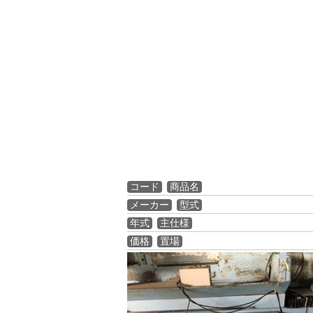
コード
商品名
メーカー
型式
年式
主仕様
価格
置場