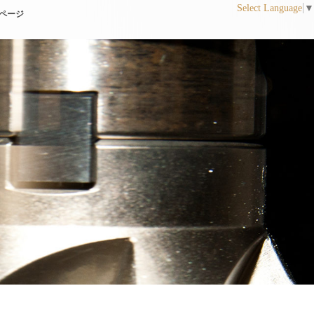
Select Language
▼
ページ