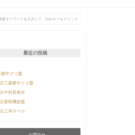
最近の投稿
C横中グリ盤
古三菱横中ぐり盤
古中村留複合
古森精機旋盤
古三本ロール
お問合せ