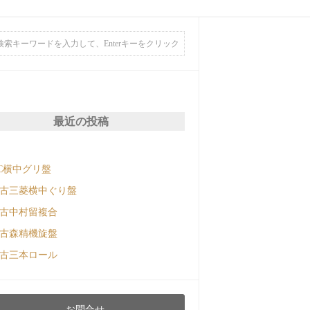
最近の投稿
C横中グリ盤
古三菱横中ぐり盤
古中村留複合
古森精機旋盤
古三本ロール
お問合せ