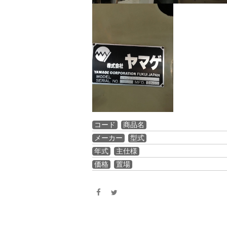
コード
商品名
メーカー
型式
年式
主仕様
価格
置場