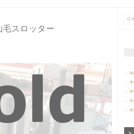
山毛スロッター
N
中
中
中
中