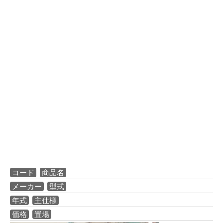
コード
商品名
メーカー
型式
年式
主仕様
価格
置場