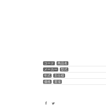
コード
商品名
メーカー
型式
年式
主仕様
価格
置場