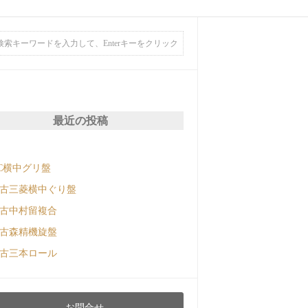
最近の投稿
C横中グリ盤
古三菱横中ぐり盤
古中村留複合
古森精機旋盤
古三本ロール
お問合せ