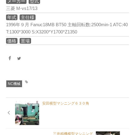
メーカー
型式
三菱 M-vs17/13
年式
主仕様
1996年９月 Fanuc18MB BT50 主軸回転数:2500min-1 ATC:40
T:1300*3000 S:X3200*Y1700*Z1350
価格
置場
NC機械
安田横型マシニング６３０角
三井精機横型マシニング