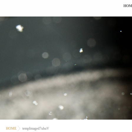
HOM
HOME
tempImaged7uhuV