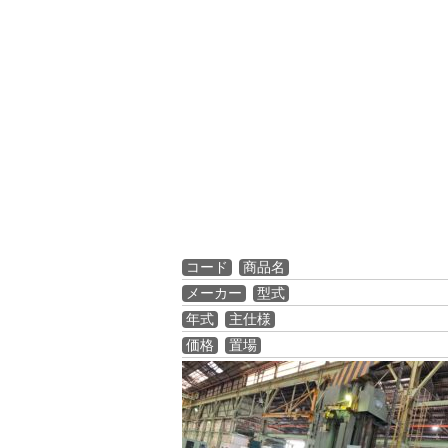
コード
商品名
メーカー
型式
年式
主仕様
価格
置場