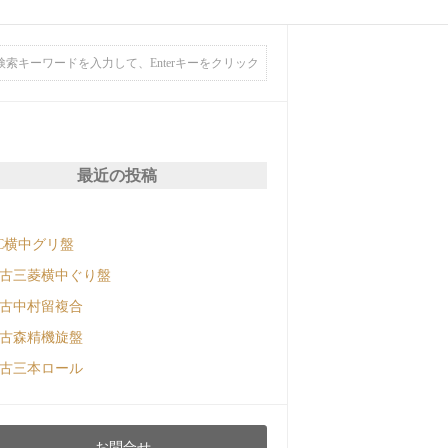
最近の投稿
C横中グリ盤
古三菱横中ぐり盤
古中村留複合
古森精機旋盤
古三本ロール
お問合せ