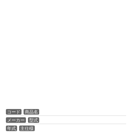
コード
商品名
メーカー
型式
年式
主仕様