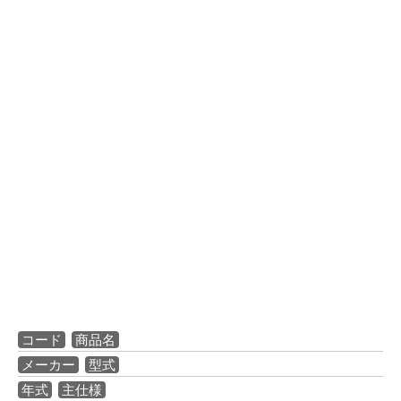
コード
商品名
メーカー
型式
年式
主仕様